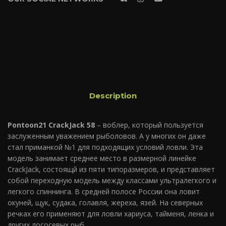
Description
Pontoon21 CrackJack 58
– воблер, который пользуется
заслуженным уважением рыболовов. А у многих он даже
стал приманкой №1 для подходящих условий ловли. Эта
модель занимает среднее место в размерной линейке
CrackJack, состоящй из пяти типоразмеров, и представляет
собой переходную модель между классами ультралегкого и
легкого спиннинга. В средней полосе России она ловит
окуней, щук, судака, голавля, жереха, язей. На северных
речках его применяют для ловли хариуса, тайменя, ленка и
других лососевых рыб.