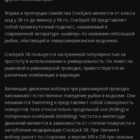
Форма и пропорции семейства CrackJack меняется от класса
шэд у 38-го до минноу у 98-го. CrackJack 58 представляет
собой промежуточный подкласс, называемый в
современной литературе «шайнер» по названию небольшой
рыбки, обитающей в североамериканских водоемах.
CrackJack 58 пользуется заслуженной популярностью за
простоту в использовании и универсальность. Он ловит на
рывковой и равномерной проводке, приветствуются их
различные комбинации и вариации.
Виляющие движения воблера при равномерной проводке
напоминают естественное поведение рыбки в водоеме. Они
называются Swimming и представляют собой совокупность
поворотов тела относительно продольной оси (Rolling) и
поперечных колебаний (Wobbling). Частота и амплитуда
движений меняются в зависимости от степени плавучести и
заглубления модификации CrackJack 58. При твичинге
воблер рыскет по сторонам, а версии MR и DR при сильных