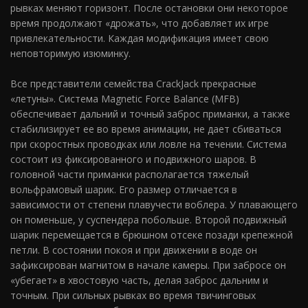
рывках меняют горизонт. После остановки они некоторое
время продолжают «дрожать», что добавляет их игре
привлекательности. Каждая модификация имеет свою
неповторимую изюминку.
Все представители семейства CrackJack прекрасные
«летуны». Система Magnetic Force Balance (MFB)
обеспечивает дальний и точный заброс приманки, а также
стабилизирует ее во время анимации, не дает сбиваться
при скоростных проводках или ловле на течении. Система
состоит из фиксированного и подвижного шаров. В
головной части приманки располагается тяжелый
вольфрамовый шарик. Его размер отличается в
зависимости от степени плавучести воблера. У плавающего
он поменьше, у суспендера побольше. Второй подвижный
шарик перемещается в брюшном отсеке позади крепежной
петли. В состоянии покоя и при движении в воде он
зафиксирован магнитом в начале камеры. При забросе он
«убегает» в хвостовую часть, делая заброс дальним и
точным. При сильных рывках во время твичинговых