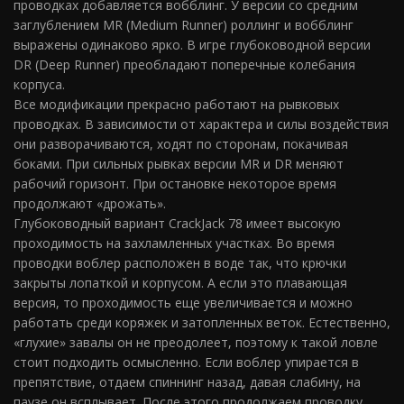
проводках добавляется вобблинг. У версии со средним
заглублением MR (Medium Runner) роллинг и вобблинг
выражены одинаково ярко. В игре глубоководной версии
DR (Deep Runner) преобладают поперечные колебания
корпуса.
Все модификации прекрасно работают на рывковых
проводках. В зависимости от характера и силы воздействия
они разворачиваются, ходят по сторонам, покачивая
боками. При сильных рывках версии MR и DR меняют
рабочий горизонт. При остановке некоторое время
продолжают «дрожать».
Глубоководный вариант CrackJack 78 имеет высокую
проходимость на захламленных участках. Во время
проводки воблер расположен в воде так, что крючки
закрыты лопаткой и корпусом. А если это плавающая
версия, то проходимость еще увеличивается и можно
работать среди коряжек и затопленных веток. Естественно,
«глухие» завалы он не преодолеет, поэтому к такой ловле
стоит подходить осмысленно. Если воблер упирается в
препятствие, отдаем спиннинг назад, давая слабину, на
паузе он всплывает. После этого продолжаем проводку.