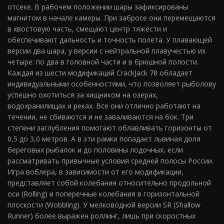
отсеке. В рабочем положении шары зафиксированы
магнитом в начале камеры. При забросе они перемещаются
в хвостовую часть, смещают центр тяжести и
обеспечивают дальность и точность полета. У плавающей
версии два шара, у версии с нейтральной плавучестью их
четыре: по два в головной части и в брюшной полости.
Каждая из шести модификаций CrackJack 78 обладает
индивидуальными особенностями, что позволяет рыболову
успешно охотиться за хищником на озерах,
водохранилищах и реках. Все они отлично работают на
течении, не сбиваются и не заваливаются на бок. Три
степени заглубления помогают облавливать горизонты от
0,5 до 3,0 метров. А в эти рамки попадает львиная доля
береговых рыбалок и до половины лодочных, если
рассматривать привычные условия средней полосы России.
Игра воблера, в зависимости от его модификации,
представляет собой колебания относительно продольной
оси (Rolling) и поперечные колебания в горизонтальной
плоскости (Wobbling). У мелководной версии SR (Shallow
Runner) более выражен роллинг, лишь при скоростных