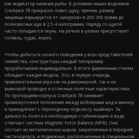
как индикатор наличия рыбы. В условиях наших водоемов
CrackJack 78 прекрасно ловит щуку, причем, размер
хищницы варьируется от «шнурков» в 200-300 грамм до
полновесных щук в 2,5-4 килограмма. Наряду со щукой
часто попадается окунь. На речках в уловах присутствует
голавль, судак, жерех.
Чтобы добиться схожего поведения у всех представителей
семейства, конструкторы каждый типоразмер
прорабатывали индивидуально. В итоге фирменным стилем
обладает каждая модель. Это, в первую очередь,
привлекательная игра как на равномерной, так и на
рывковой проводке и отличные полетные характеристики.
По пропорциям корпуса CrackJack 78 занимает
промежуточное положение между воблерами шед и минноу
и принадлежит к переходному подклассу «шайнер». За
дальность полета и необходимую стабилизацию в воде
отвечает система Magnetic Force Balance (MFB). Она
состоит из металлических шаров, закрепленных в передней
части корпуса, и подвижных, расположенных в специальном