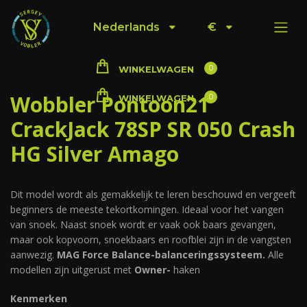
Nederlands
€
0
WINKELWAGEN
Wobbler Pontoon21
0
WINKELWAGEN
CrackJack 78SP SR 050 Crash
HG Silver Amago
Dit model wordt als gemakkelijk te leren beschouwd en vergeeft
beginners de meeste tekortkomingen. Ideaal voor het vangen
van snoek. Naast snoek wordt er vaak ook baars gevangen,
maar ook kopvoorn, snoekbaars en roofblei zijn in de vangsten
aanwezig.
MAG Force Balance-balanceringssysteem.
Alle
modellen zijn uitgerust met
Owner-
haken
Kenmerken