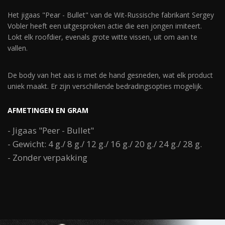
Het jigaas "Pear - Bullet" van de Wit-Russische fabrikant Sergey
Vobler heeft een uitgesproken actie die een jongen imiteert.
Lokt elk roofdier, evenals grote witte vissen, uit om aan te
vallen.
De body van het aas is met de hand gesneden, wat elk product
uniek maakt. Er zijn verschillende bedradingsopties mogelijk.
AFMETINGEN EN GRAM
- Jigaas "Peer - Bullet"
- Gewicht: 4 g./ 8 g./ 12 g./ 16 g./ 20 g./ 24 g./ 28 g.
- Zonder verpakking