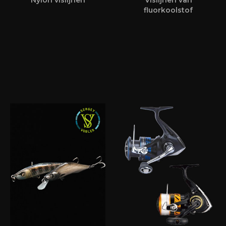
Nylon vislijnen
Vislijnen van
fluorkoolstof