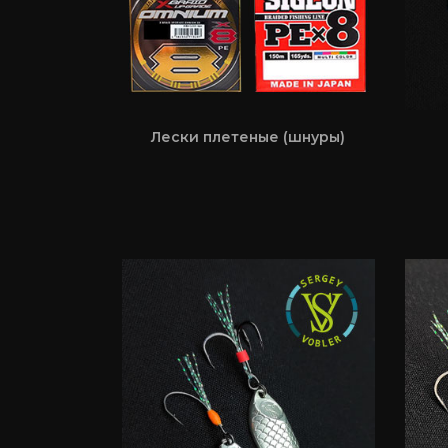
Лески плетеные (шнуры)