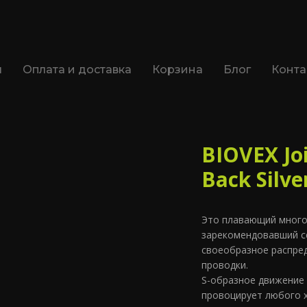
я
Оплата и доставка
Корзина
Блог
Конта
BIOVEX Joi
Back Silver
Это плавающий много
зарекомендовавший се
своеобразное распред
проводки.
S-образное движение
провоцирует любого х