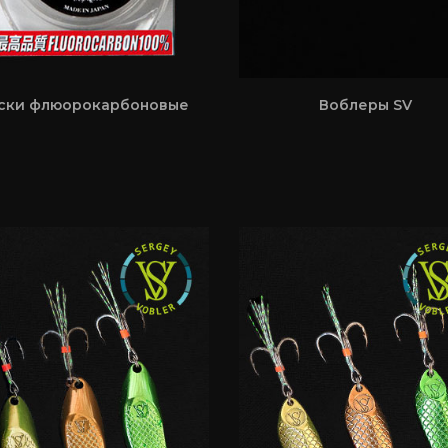
ски флюорокарбоновые
Воблеры SV