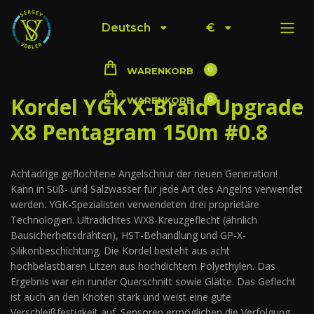
Deutsch
€
0
WARENKORB
Kordel YGK X-Braid Upgrade
0
WARENKORB
X8 Pentagram 150m #0.8
Achtadrige geflochtene Angelschnur der neuen Generation!
Kann in Süß- und Salzwasser für jede Art des Angelns verwendet
werden. YGK-Spezialisten verwendeten drei proprietäre
Technologien. Ultradichtes WX8-Kreuzgeflecht (ähnlich
Bausicherheitsdrähten), HST-Behandlung und GP-X-
Silikonbeschichtung. Die Kordel besteht aus acht
hochbelastbaren Litzen aus hochdichtem Polyethylen. Das
Ergebnis war ein runder Querschnitt sowie Glätte. Das Geflecht
ist auch an den Knoten stark und weist eine gute
Verschleißfestigkeit auf. Sensoren ermöglichen die Verfolgung