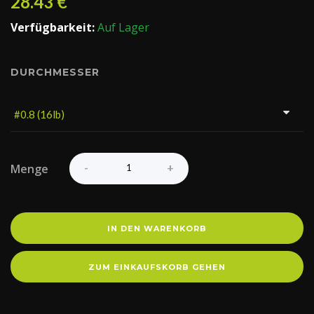
28.43
€
Verfügbarkeit:
Auf Lager
DURCHMESSER
Menge
IN DEN WARENKORB
ZUM EINKAUFSKORB GEHEN